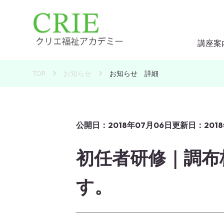
講座案
介護
介護
TOP
お知らせ
お知らせ 詳細
介護
実務
実務
実務
公開日：2018年07月06日
更新日：2018
試験
初任者研修｜調布
特待
よく
す。
外国