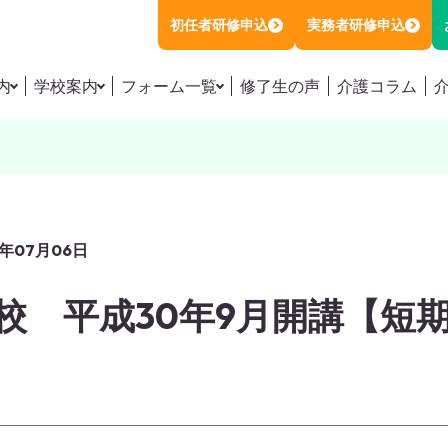
初任者研修申込
実務者研修申込
内
学校案内
フォーム一覧
修了生の声
介護コラム
職員初任者研修
施設アクセス
初任者研修お申し込み
職員初任者研修の講座情報
講師紹介
実務者研修お申し込み
職員初任者研修の日程を探す
お知らせ
初任者 / 実務者のダブル受講お申し込み
者研修講座
会社概要
特待生制度お問い合わせフォーム
者研修講座の講座情報
者研修講座の日程を探す
年07月06日
運営会社
資料請求
対策本販売・模擬試験のご案内
プライバシーポリシー
お問い合わせ
校 平成30年9月開講【短
生制度（受講料0円）
特定商取引法に基づく表記
あるご質問
籍の方へ