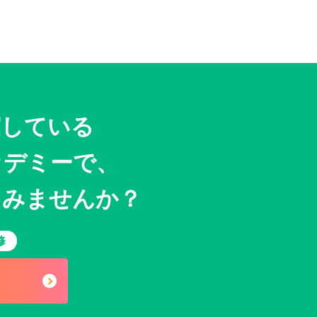
実している
カデミーで、
てみませんか？
修