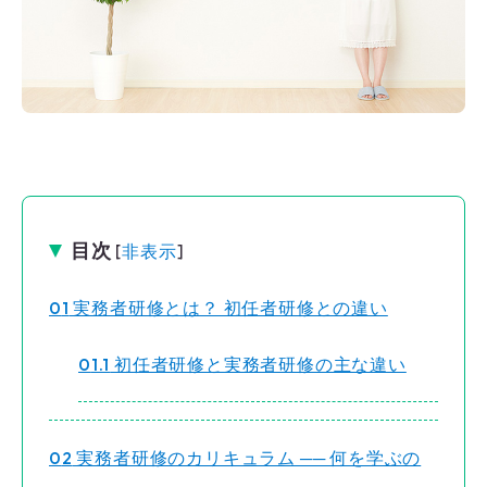
目次
[
非表示
]
1
実務者研修とは？ 初任者研修との違い
1.1
初任者研修と実務者研修の主な違い
2
実務者研修のカリキュラム ── 何を学ぶの