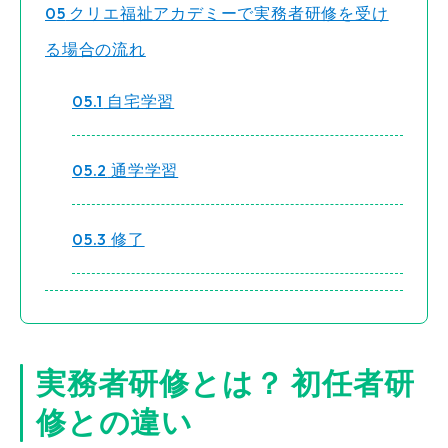
5
クリエ福祉アカデミーで実務者研修を受け
る場合の流れ
5.1
自宅学習
5.2
通学学習
5.3
修了
実務者研修とは？ 初任者研
修との違い