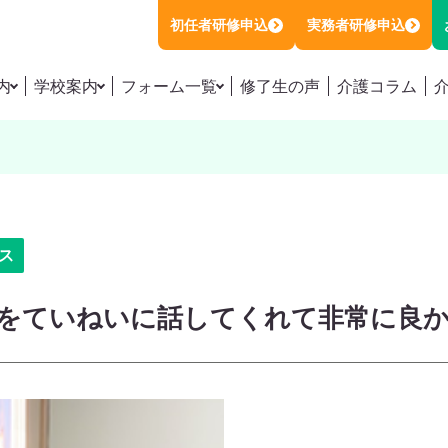
初任者研修申込
実務者研修申込
内
学校案内
フォーム一覧
修了生の声
介護コラム
職員初任者研修
施設アクセス
初任者研修お申し込み
職員初任者研修の講座情報
講師紹介
実務者研修お申し込み
職員初任者研修の日程を探す
お知らせ
初任者 / 実務者のダブル受講お申し込み
者研修講座
会社概要
特待生制度お問い合わせフォーム
者研修講座の講座情報
者研修講座の日程を探す
運営会社
資料請求
ス
対策本販売・模擬試験のご案内
プライバシーポリシー
お問い合わせ
をていねいに話してくれて非常に良
生制度（受講料0円）
特定商取引法に基づく表記
あるご質問
籍の方へ