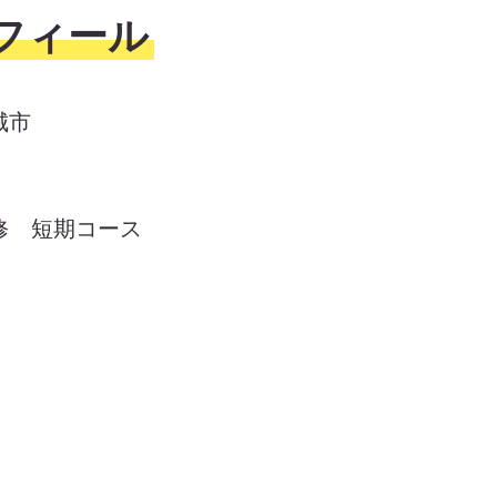
フィール
城市
修 短期コース