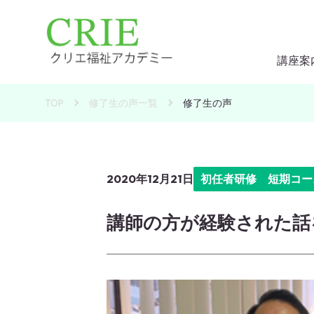
講座案
介護
介護
TOP
修了生の声一覧
修了生の声
介護
実務
実務
実務
2020年12月21日
初任者研修 短期コー
試験
講師の方が経験された話
特待
よく
外国