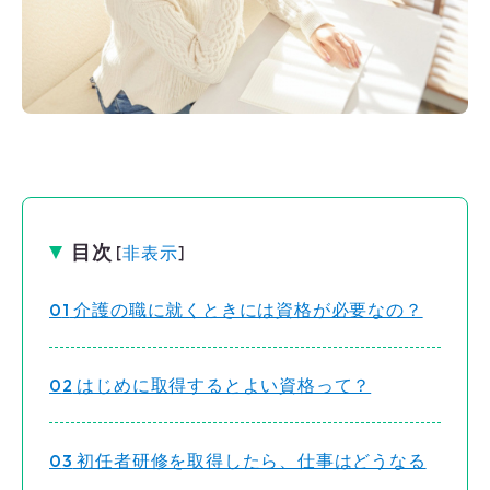
目次
[
非表示
]
1
介護の職に就くときには資格が必要なの？
2
はじめに取得するとよい資格って？
3
初任者研修を取得したら、仕事はどうなる