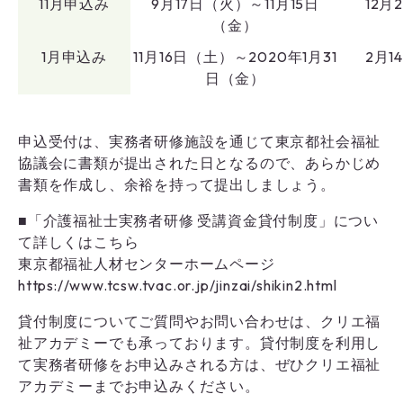
11月申込み
9月17日（火）～11月15日
12月
（金）
1月申込み
11月16日（土）～2020年1月31
2月1
日（金）
申込受付は、実務者研修施設を通じて東京都社会福祉
協議会に書類が提出された日となるので、あらかじめ
書類を作成し、余裕を持って提出しましょう。
■「介護福祉士実務者研修 受講資金貸付制度」につい
て詳しくはこちら
東京都福祉人材センターホームページ
https://www.tcsw.tvac.or.jp/jinzai/shikin2.html
貸付制度についてご質問やお問い合わせは、クリエ福
祉アカデミーでも承っております。貸付制度を利用し
て実務者研修をお申込みされる方は、ぜひクリエ福祉
アカデミーまでお申込みください。