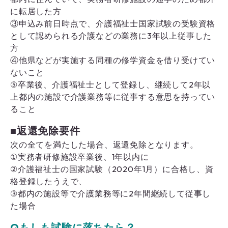
に転居した方
③申込み前日時点で、介護福祉士国家試験の受験資格
として認められる介護などの業務に3年以上従事した
方
④他県などが実施する同種の修学資金を借り受けてい
ないこと
⑤卒業後、介護福祉士として登録し、継続して2年以
上都内の施設で介護業務等に従事する意思を持ってい
ること
■返還免除要件
次の全てを満たした場合、返還免除となります。
①実務者研修施設卒業後、1年以内に
②介護福祉士の国家試験（2020年1月）に合格し、資
格登録したうえで、
③都内の施設等で介護業務等に2年間継続して従事し
た場合
Qもしも試験に落ちたら？