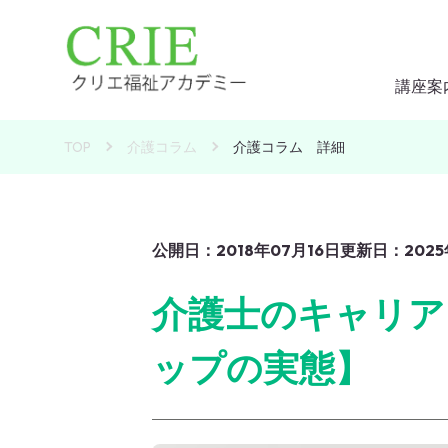
講座案
介護
介護
TOP
介護コラム
介護コラム 詳細
介護
実務
実務
実務
公開日：2018年07月16日
更新日：2025
試験
介護士のキャリア
特待
よく
ップの実態】
外国