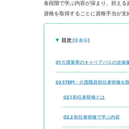
各段階で学ぶ内容が深まり、担える
資格を取得するごとに資格手当が支
目次
[
非表示
]
1
介護業界のキャリアパスの全体
2
STEP1：介護職員初任者研修を
2.1
初任者研修とは
2.2
初任者研修で学ぶ内容