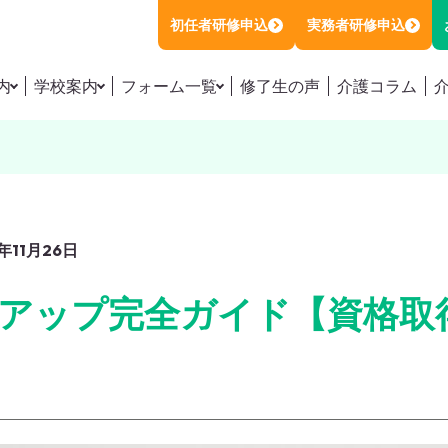
初任者研修申込
実務者研修申込
内
学校案内
フォーム一覧
修了生の声
介護コラム
職員初任者研修
施設アクセス
初任者研修お申し込み
職員初任者研修の講座情報
講師紹介
実務者研修お申し込み
職員初任者研修の日程を探す
お知らせ
初任者 / 実務者のダブル受講お申し込み
者研修講座
会社概要
特待生制度お問い合わせフォーム
者研修講座の講座情報
者研修講座の日程を探す
年11月26日
運営会社
資料請求
対策本販売・模擬試験のご案内
プライバシーポリシー
お問い合わせ
アップ完全ガイド【資格取
生制度（受講料0円）
特定商取引法に基づく表記
あるご質問
籍の方へ