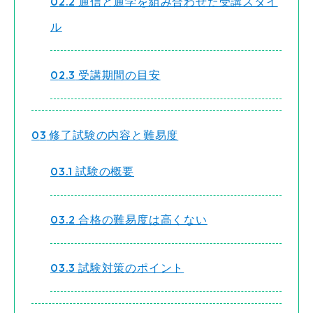
2.2
通信と通学を組み合わせた受講スタイ
ル
2.3
受講期間の目安
3
修了試験の内容と難易度
3.1
試験の概要
3.2
合格の難易度は高くない
3.3
試験対策のポイント