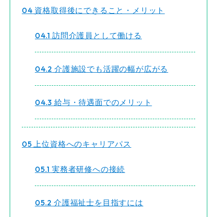
4
資格取得後にできること・メリット
4.1
訪問介護員として働ける
4.2
介護施設でも活躍の幅が広がる
4.3
給与・待遇面でのメリット
5
上位資格へのキャリアパス
5.1
実務者研修への接続
5.2
介護福祉士を目指すには